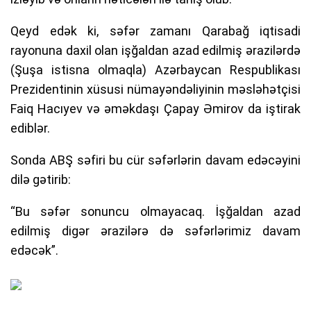
Qeyd edək ki, səfər zamanı Qarabağ iqtisadi
rayonuna daxil olan işğaldan azad edilmiş ərazilərdə
(Şuşa istisna olmaqla) Azərbaycan Respublikası
Prezidentinin xüsusi nümayəndəliyinin məsləhətçisi
Faiq Hacıyev və əməkdaşı Çapay Əmirov da iştirak
ediblər.
Sonda ABŞ səfiri bu cür səfərlərin davam edəcəyini
dilə gətirib:
“Bu səfər sonuncu olmayacaq. İşğaldan azad
edilmiş digər ərazilərə də səfərlərimiz davam
edəcək”.