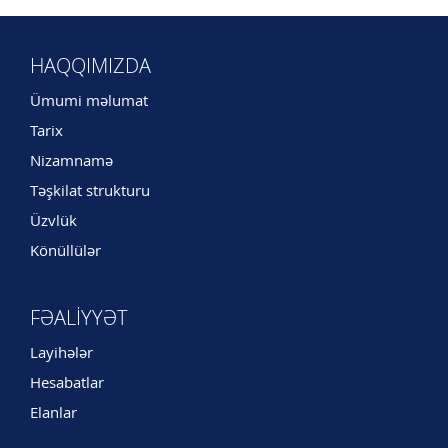
HAQQIMIZDA
Ümumi məlumat
Tarix
Nizamnamə
Təşkilat strukturu
Üzvlük
Könüllülər
FƏALIYYƏT
Layihələr
Hesabatlar
Elanlar