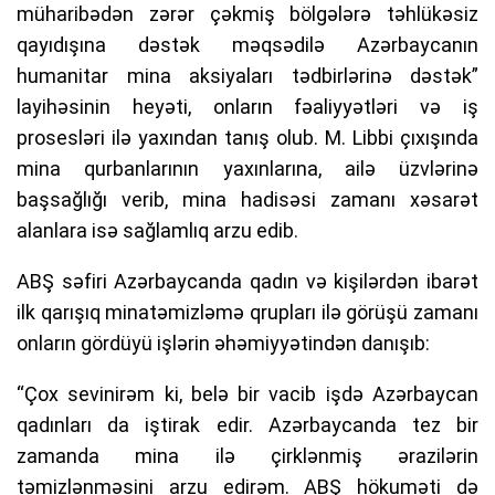
müharibədən zərər çəkmiş bölgələrə təhlükəsiz
qayıdışına dəstək məqsədilə Azərbaycanın
humanitar mina aksiyaları tədbirlərinə dəstək”
layihəsinin heyəti, onların fəaliyyətləri və iş
prosesləri ilə yaxından tanış olub. M. Libbi çıxışında
mina qurbanlarının yaxınlarına, ailə üzvlərinə
başsağlığı verib, mina hadisəsi zamanı xəsarət
alanlara isə sağlamlıq arzu edib.
ABŞ səfiri Azərbaycanda qadın və kişilərdən ibarət
ilk qarışıq minatəmizləmə qrupları ilə görüşü zamanı
onların gördüyü işlərin əhəmiyyətindən danışıb:
“Çox sevinirəm ki, belə bir vacib işdə Azərbaycan
qadınları da iştirak edir. Azərbaycanda tez bir
zamanda mina ilə çirklənmiş ərazilərin
təmizlənməsini arzu edirəm. ABŞ hökuməti də