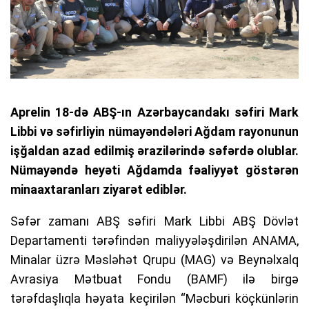
Aprelin 18-də ABŞ-ın Azərbaycandakı səfiri Mark
Libbi və səfirliyin nümayəndələri Ağdam rayonunun
işğaldan azad edilmiş ərazilərində səfərdə olublar.
Nümayəndə heyəti Ağdamda fəaliyyət göstərən
minaaxtaranları ziyarət ediblər.
Səfər zamanı ABŞ səfiri Mark Libbi ABŞ Dövlət
Departamenti tərəfindən maliyyələşdirilən ANAMA,
Minalar üzrə Məsləhət Qrupu (MAG) və Beynəlxalq
Avrasiya Mətbuat Fondu (BAMF) ilə birgə
tərəfdaşlıqla həyata keçirilən “Məcburi köçkünlərin