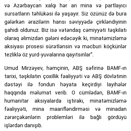
və Azərbaycan xalqı hər an mina və partlayıcı
sursatların təhlükəsi ilə yaşayır. Siz özünüz də bura
gələrkən ərazilərin hansı səviyyədə çirkləndiyinin
şahidi oldunuz. Biz isə vətəndaş cəmiyyəti təşkilatı
olaraq əlimizdən gələni edəcəyik ki, minatəmizləmə
aksiyası prosesi sürətlənsin və məcburi köçkünlər
tezliklə öz yurd-yuvalarına qayıtsınlar”.
Umud Mirzəyev, həmçinin, ABŞ səfirinə BAMF-ın
tarixi, təşkilatın çoxillik fəaliyyəti və ABŞ dövlətinin
dəstəyi ilə fondun həyata keçirdiyi layihələr
haqqında məlumat verib. O cümlədən, BAMF-ın
humanitar aksiyalarda iştirakı, minatəmizləmə
fəaliyyəti, mina maarifləndirməsi və minadan
zərərçəkənlərin problemləri ilə bağlı gördüyü
işlərdən danışıb.