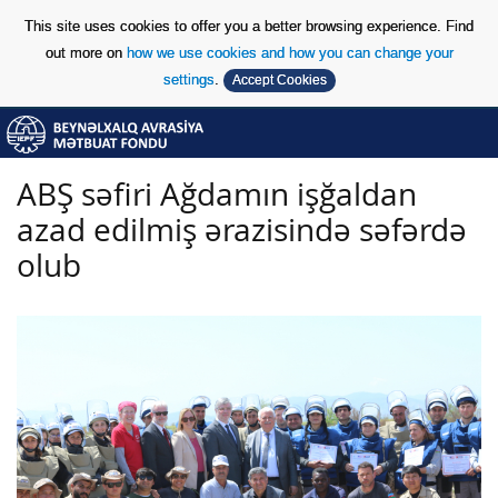
This site uses cookies to offer you a better browsing experience. Find
out more on
how we use cookies and how you can change your
settings
.
Accept Cookies
Skip to Content
Skip to Content
ABŞ səfiri Ağdamın işğaldan
azad edilmiş ərazisində səfərdə
olub