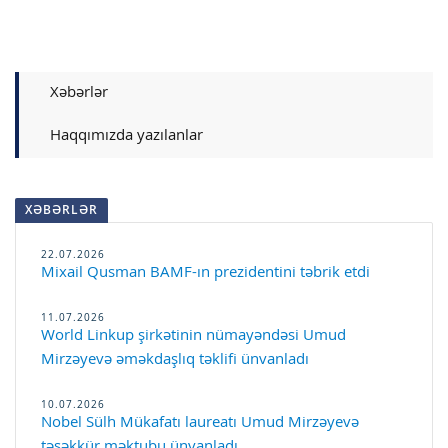
Xəbərlər
Haqqımızda yazılanlar
XƏBƏRLƏR
22.07.2026
Mixail Qusman BAMF-ın prezidentini təbrik etdi
11.07.2026
World Linkup şirkətinin nümayəndəsi Umud
Mirzəyevə əməkdaşlıq təklifi ünvanladı
10.07.2026
Nobel Sülh Mükafatı laureatı Umud Mirzəyevə
təşəkkür məktubu ünvanladı