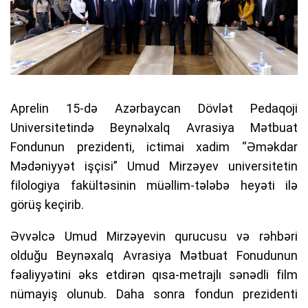
Aprelin 15-də Azərbaycan Dövlət Pedaqoji
Universitetində Beynəlxalq Avrasiya Mətbuat
Fondunun prezidenti, ictimai xadim “Əməkdar
Mədəniyyət işçisi” Umud Mirzəyev universitetin
filologiya fakültəsinin müəllim-tələbə heyəti ilə
görüş keçirib.
Əvvəlcə Umud Mirzəyevin qurucusu və rəhbəri
olduğu Beynəxalq Avrasiya Mətbuat Fonudunun
fəaliyyətini əks etdirən qısa-metrajlı sənədli film
nümayiş olunub. Daha sonra fondun prezidenti