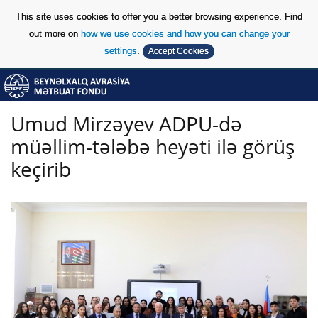
This site uses cookies to offer you a better browsing experience. Find
out more on
how we use cookies and how you can change your
settings
.
Accept Cookies
Skip to Content
Skip to Content
Umud Mirzəyev ADPU-də
müəllim-tələbə heyəti ilə görüş
keçirib