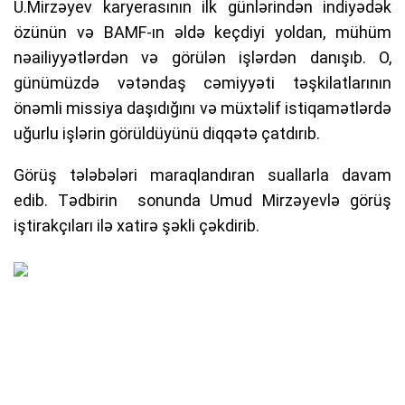
U.Mirzəyev karyerasının ilk günlərindən indiyədək
özünün və BAMF-ın əldə keçdiyi yoldan, mühüm
nəailiyyətlərdən və görülən işlərdən danışıb. O,
günümüzdə vətəndaş cəmiyyəti təşkilatlarının
önəmli missiya daşıdığını və müxtəlif istiqamətlərdə
uğurlu işlərin görüldüyünü diqqətə çatdırıb.
Görüş tələbələri maraqlandıran suallarla davam
edib. Tədbirin sonunda Umud Mirzəyevlə görüş
iştirakçıları ilə xatirə şəkli çəkdirib.