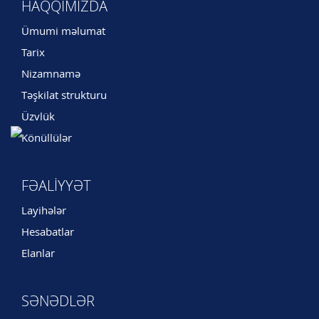
HAQQIMIZDA
Ümumi məlumat
Tarix
Nizamnamə
Təşkilat strukturu
Üzvlük
Könüllülər
FƏALIYYƏT
Layihələr
Hesabatlar
Elanlar
SƏNƏDLƏR