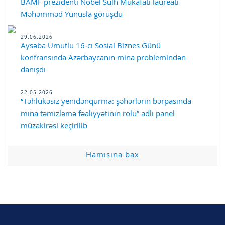
BAMF prezidenti Nobel Sülh Mükafatı laureatı
Məhəmməd Yunusla görüşdü
29.06.2026
Aysəba Umutlu 16-cı Sosial Biznes Günü
konfransında Azərbaycanın mina problemindən
danışdı
22.05.2026
“Təhlükəsiz yenidənqurma: şəhərlərin bərpasında
mina təmizləmə fəaliyyətinin rolu” adlı panel
müzakirəsi keçirilib
Hamısına bax