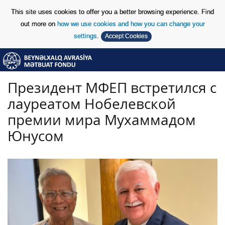
This site uses cookies to offer you a better browsing experience. Find
out more on
how we use cookies and how you can change your
settings
.
Accept Cookies
Skip to Content
Skip to Content
Президент МФЕП встретился с
лауреатом Нобелевской
премии мира Мухаммадом
Юнусом