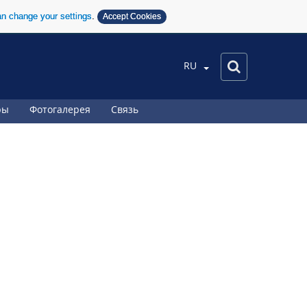
n change your settings
.
Accept Cookies
RU
ры
Фотогалерея
Связь