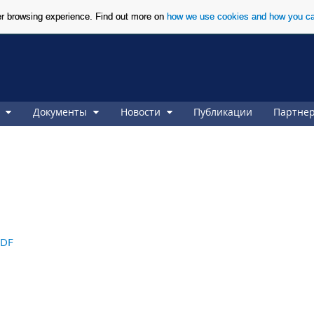
ter browsing experience. Find out more on
how we use cookies and how you ca
ь
Документы
Новости
Публикации
Партне
PDF