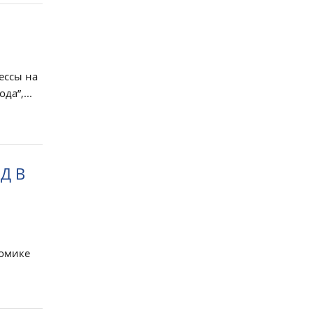
ессы на
а”,...
Д В
номике