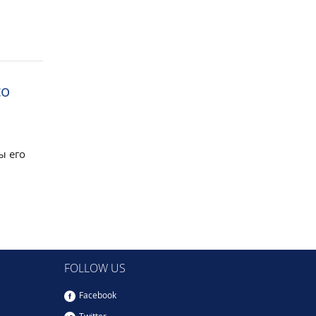
со
ы его
FOLLOW US
Facebook