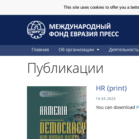
This site uses cookies to offer you a bet
Skip to Content
Skip to Content
Главная
Об организации
Деятельност
Публикации
HR (print)
14.03.2023
You can download