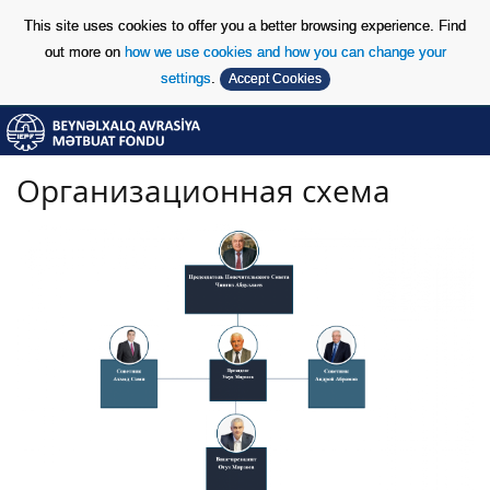
This site uses cookies to offer you a better browsing experience. Find
out more on
how we use cookies and how you can change your
settings
.
Accept Cookies
Skip to Content
Skip to Content
Организационная схема