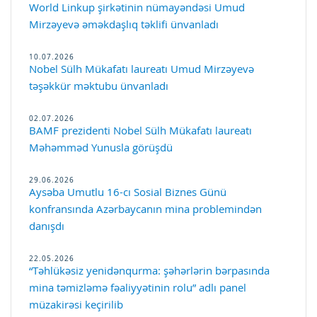
World Linkup şirkətinin nümayəndəsi Umud
Mirzəyevə əməkdaşlıq təklifi ünvanladı
10.07.2026
Nobel Sülh Mükafatı laureatı Umud Mirzəyevə
təşəkkür məktubu ünvanladı
02.07.2026
BAMF prezidenti Nobel Sülh Mükafatı laureatı
Məhəmməd Yunusla görüşdü
29.06.2026
Aysəba Umutlu 16-cı Sosial Biznes Günü
konfransında Azərbaycanın mina problemindən
danışdı
22.05.2026
“Təhlükəsiz yenidənqurma: şəhərlərin bərpasında
mina təmizləmə fəaliyyətinin rolu” adlı panel
müzakirəsi keçirilib