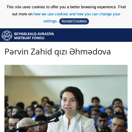
This site uses cookies to offer you a better browsing experience. Find
out more on
how we use cookies and how you can change your
settings
.
Accept Cookies
Skip to Content
Skip to Content
Pərvin Zahid qızı Əhmədova