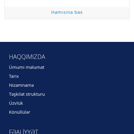
Hamısına bax
HAQQIMIZDA
Ümumi məlumat
Tarix
Nizamnamə
Təşkilat strukturu
Üzvlük
Könüllülər
FƏALIYYƏT