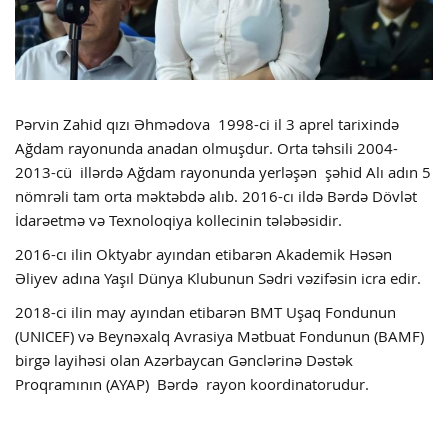
Pərvin Zahid qızı Əhmədova 1998-ci il 3 aprel tarixində
Ağdam rayonunda anadan olmuşdur. Orta təhsili 2004-
2013-cü illərdə Ağdam rayonunda yerləşən şəhid Alı adın 5
nömrəli tam orta məktəbdə alıb. 2016-cı ildə Bərdə Dövlət
İdarəetmə və Texnoloqiya kollecinin tələbəsidir.
2016-cı ilin Oktyabr ayından etibarən Akademik Həsən
Əliyev adına Yaşıl Dünya Klubunun Sədri vəzifəsin icra edir.
2018-ci ilin may ayından etibarən BMT Uşaq Fondunun
(UNICEF) və Beynəxalq Avrasiya Mətbuat Fondunun (BAMF)
birgə layihəsi olan Azərbaycan Gənclərinə Dəstək
Proqramının (AYAP) Bərdə rayon koordinatorudur.