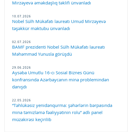
Mirzəyevə əməkdaşlıq təklifi ünvanladı
10.07.2026
Nobel Sülh Mükafatı laureatı Umud Mirzəyevə
təşəkkür məktubu ünvanladı
02.07.2026
BAMF prezidenti Nobel Sülh Mükafatı laureatı
Məhəmməd Yunusla görüşdü
29.06.2026
Aysəba Umutlu 16-cı Sosial Biznes Günü
konfransında Azərbaycanın mina problemindən
danışdı
22.05.2026
“Təhlükəsiz yenidənqurma: şəhərlərin bərpasında
mina təmizləmə fəaliyyətinin rolu” adlı panel
müzakirəsi keçirilib