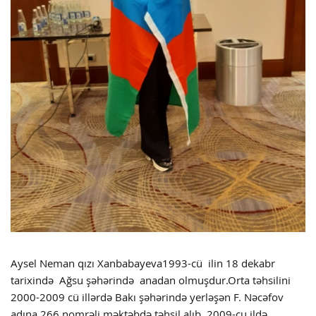
Aysel Neman qızı Xanbabayeva1993-cü ilin 18 dekabr
tarixində Ağsu şəhərində anadan olmuşdur.Orta təhsilini
2000-2009 cü illərdə Bakı şəhərində yerləşən F. Nəcəfov
adına 266 nomrəli məktəbdə təhsil alıb. 2009-cu ildə