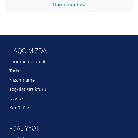
Hamısına bax
HAQQIMIZDA
Ümumi məlumat
Tarix
Nizamnamə
Təşkilat strukturu
Üzvlük
Könüllülər
FƏALIYYƏT