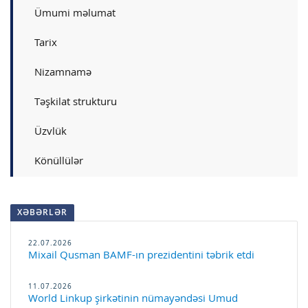
Ümumi məlumat
Tarix
Nizamnamə
Təşkilat strukturu
Üzvlük
Könüllülər
XƏBƏRLƏR
22.07.2026
Mixail Qusman BAMF-ın prezidentini təbrik etdi
11.07.2026
World Linkup şirkətinin nümayəndəsi Umud