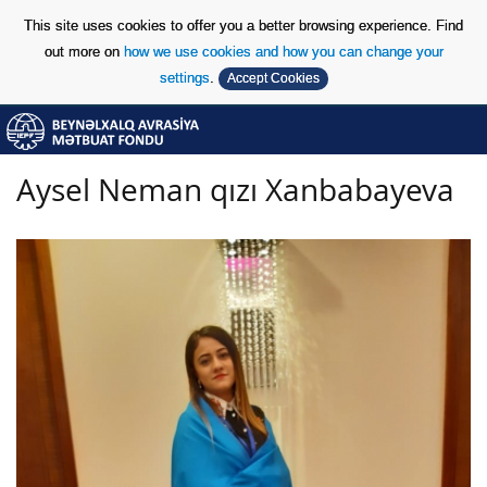
This site uses cookies to offer you a better browsing experience. Find
out more on
how we use cookies and how you can change your
settings
.
Accept Cookies
Skip to Content
Skip to Content
Aysel Neman qızı Xanbabayeva