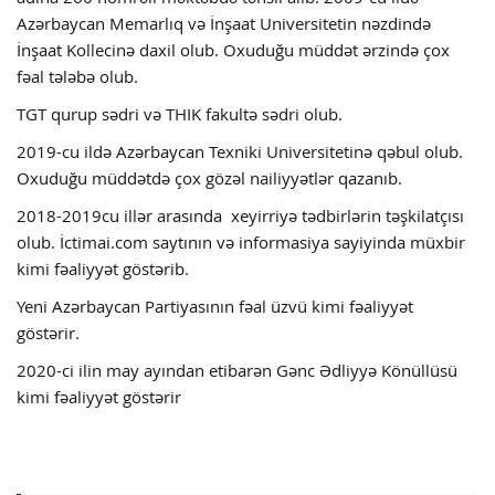
Azərbaycan Memarlıq və İnşaat Universitetin nəzdində
İnşaat Kollecinə daxil olub. Oxuduğu müddət ərzində çox
fəal tələbə olub.
TGT qurup sədri və THIK fakultə sədri olub.
2019-cu ildə Azərbaycan Texniki Universitetinə qəbul olub.
Oxuduğu müddətdə çox gözəl nailiyyətlər qazanıb.
2018-2019cu illər arasında xeyirriyə tədbirlərin təşkilatçısı
olub. İctimai.com saytının və informasiya sayiyinda müxbir
kimi fəaliyyət göstərib.
Yeni Azərbaycan Partiyasının fəal üzvü kimi fəaliyyət
göstərir.
2020-ci ilin may ayından etibarən Gənc Ədliyyə Könüllüsü
kimi fəaliyyət göstərir