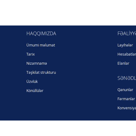
HAQQIMIZDA
FƏALIYY
Ümumi məlumat
Layihələr
Tarix
Hesabatla
Nizamnamə
Elanlar
Təşkilat strukturu
SƏNƏD
Üzvlük
Qanunlar
Könüllülər
Fərmanlar
Konvensiya