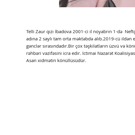
Telli Zaur qızı İbadova 2001-ci il noyabrın 1-d
ə
Neft
adına 2 saylı tam orta məktəbdə alıb.2019-cü ildən et
gənclər sırasındadır.Bir çox təşkilatların üzvü və
rəhbəri vəzifəsini icra edir. İctimai Nəzarət Koalisiy
Asan xidmətin könüllüsüdür.