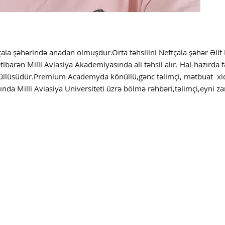
çala şəhərində anadan olmuşdur.Orta təhsilini Neftçala şəhər Əlif 
ibarən Milli Aviasiya Akademiyasında ali təhsil alır. Hal-hazırda f
 könüllüsüdür.Premium Academyda könüllü,gənc təlimçi, mətbuat
xi
asında Milli Aviasiya Universiteti üzrə bölmə rəhbəri,təlimçi,eyni 