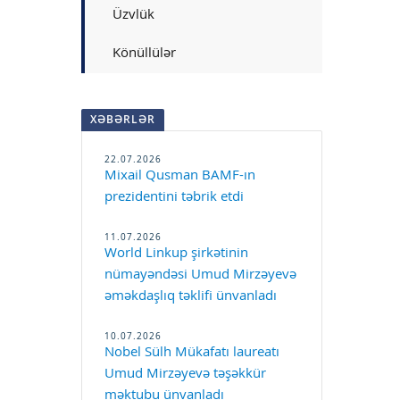
Üzvlük
Könüllülər
XƏBƏRLƏR
22.07.2026
Mixail Qusman BAMF-ın
prezidentini təbrik etdi
11.07.2026
World Linkup şirkətinin
nümayəndəsi Umud Mirzəyevə
əməkdaşlıq təklifi ünvanladı
10.07.2026
Nobel Sülh Mükafatı laureatı
Umud Mirzəyevə təşəkkür
məktubu ünvanladı