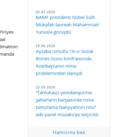
02.07.2026
BAMF prezidenti Nobel Sülh
Mükafatı laureatı Məhəmməd
Piriyev
Yunusla görüşdü
əal
29.06.2026
dmətinin
Aysəba Umutlu 16-cı Sosial
zamanda
Biznes Günü konfransında
Azərbaycanın mina
problemindən danışdı
22.05.2026
“Təhlükəsiz yenidənqurma:
şəhərlərin bərpasında mina
təmizləmə fəaliyyətinin rolu”
adlı panel müzakirəsi keçirilib
Hamısına bax