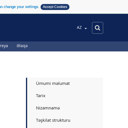
n change your settings
.
Accept Cookies
AZ
reya
Əlaqə
Ümumi məlumat
Tarix
Nizamnamə
Təşkilat strukturu