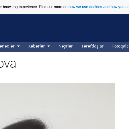
ter browsing experience. Find out more on
how we use cookies and how you ca
ənədlər
Xəbərlər
Nəşrlər
Tərəfdaşlar
Fotoqale
dova