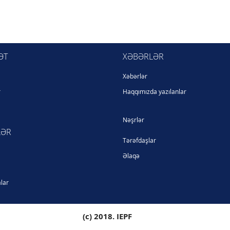
ƏT
XƏBƏRLƏR
Xəbərlər
r
Haqqımızda yazılanlar
Nəşrlər
LƏR
Tərəfdaşlar
Əlaqə
lar
(c) 2018. IEPF