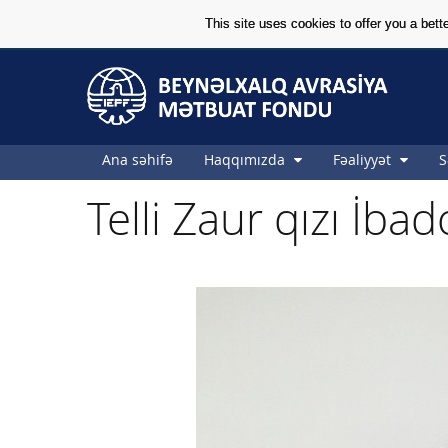
This site uses cookies to offer you a bet
Skip to Content
Skip to Content
Ana səhifə
Haqqımızda
Fəaliyyət
S
Telli Zaur qızı İba