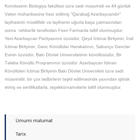
Komitəsinin Biologiya fakültəsi üzrə sədr müavinidi və 44 günlük
Vətən müharibəsinə həsr edilmiş "Qarabağ Azərbaycandır"
layihəsinin müəllifidir və layihənin uğurla başa çatmasından
sonra rəhbərlik tərəfindən Fəxri Fərmanla təltif olunmuşdur.
Yeni Azərbaycan Partiyasının üzvüdür, Qeyd İctimai Birliyinin, İrəli
İctimai Birliyinin, Gənc Könüllülər Hərəkatının, Sabunçu Gənclər
Evinin üzvüdür, Bakı Dövlət Universitetinin könüllüsüdür, Bir
Tələbə Könüllü Proqramının üzvüdür. Azərbaycan İdman
Könüllüləri İctimai Birliyinin Bakı Dövlət Universiteti üzrə sədr
müavinidir, bir çox tədbirlərin təşkil edilməsində yaxından iştirak
etmiş və sertifikatlarla, təşəkkürnamələrlə təltif olunmuşdur.
Ümumi məlumat
Tarix