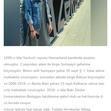
1998-ci ildə Yardımlı rayonu Hamarkənd kəndində anadan
olmuşdur. 2 yaşından ailəsi ilə birgə Sumqayıt şəhərinə
köçmüşdür. Birinci sinfi Sumqayıt şəhər 30 saylı Ş. İ. Xətai adına
məktəbdə oxumuşdur, sonradan ailəsilə birgə Bakıya köçmüşdür
və 2006-2016- cı illərdə Bakı şəhəri 23 saylı Kəlbəcər adına tam
orta məktəbdə oxumuşdur. 2018- ci ildə Bakı Dövlət
Universitetinin Biologiya fakültəsinə qəbul olub və hal-hazırda 4-
cü kursda oxuyur.
İctimai işlərdə fəal iştirak edib, Tələbə Həmkarlar İttifaqı