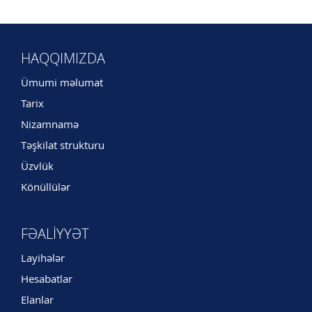
HAQQIMIZDA
Ümumi məlumat
Tarix
Nizamnamə
Təşkilat strukturu
Üzvlük
Könüllülər
FƏALIYYƏT
Layihələr
Hesabatlar
Elanlar