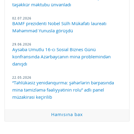
təşəkkür məktubu ünvanladı
02.07.2026
BAMF prezidenti Nobel Sülh Mükafatı laureatı
Məhəmməd Yunusla görüşdü
29.06.2026
Aysəba Umutlu 16-cı Sosial Biznes Günü
konfransında Azərbaycanın mina problemindən
danışdı
22.05.2026
“Təhlükəsiz yenidənqurma: şəhərlərin bərpasında
mina təmizləmə fəaliyyətinin rolu” adlı panel
müzakirəsi keçirilib
Hamısına bax