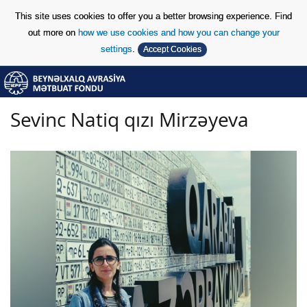
This site uses cookies to offer you a better browsing experience. Find
out more on
how we use cookies and how you can change your
settings
.
Accept Cookies
Skip to Content
Skip to Content
Sevinc Natiq qızı Mirzəyeva