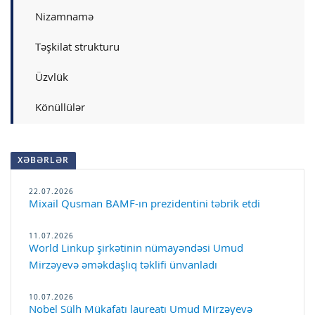
Nizamnamə
Təşkilat strukturu
Üzvlük
Könüllülər
XƏBƏRLƏR
22.07.2026
Mixail Qusman BAMF-ın prezidentini təbrik etdi
11.07.2026
World Linkup şirkətinin nümayəndəsi Umud
Mirzəyevə əməkdaşlıq təklifi ünvanladı
10.07.2026
Nobel Sülh Mükafatı laureatı Umud Mirzəyevə