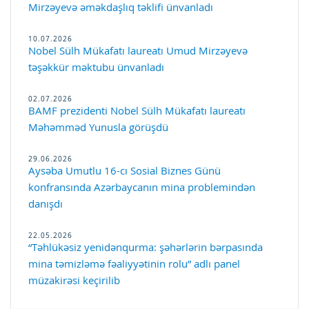
Mirzəyevə əməkdaşlıq təklifi ünvanladı
10.07.2026
Nobel Sülh Mükafatı laureatı Umud Mirzəyevə
təşəkkür məktubu ünvanladı
02.07.2026
BAMF prezidenti Nobel Sülh Mükafatı laureatı
Məhəmməd Yunusla görüşdü
29.06.2026
Aysəba Umutlu 16-cı Sosial Biznes Günü
konfransında Azərbaycanın mina problemindən
danışdı
22.05.2026
“Təhlükəsiz yenidənqurma: şəhərlərin bərpasında
mina təmizləmə fəaliyyətinin rolu” adlı panel
müzakirəsi keçirilib