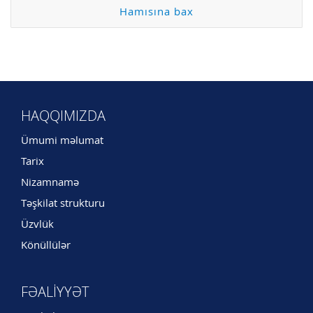
Hamısına bax
HAQQIMIZDA
Ümumi məlumat
Tarix
Nizamnamə
Təşkilat strukturu
Üzvlük
Könüllülər
FƏALIYYƏT