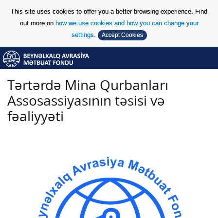
This site uses cookies to offer you a better browsing experience. Find
out more on
how we use cookies and how you can change your
settings
.
Accept Cookies
Skip to Content
Skip to Content
Tərtərdə Mina Qurbanları
Assosassiyasının təsisi və
fəaliyyəti