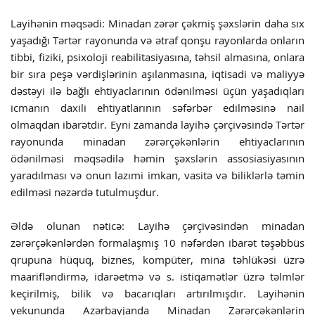
Layihənin məqsədi: Minadan zərər çəkmiş şəxslərin daha sıx
yaşadığı Tərtər rayonunda və ətraf qonşu rayonlarda onların
tibbi, fiziki, psixoloji reabilitasiyasına, təhsil almasına, onlara
bir sıra peşə vərdişlərinin aşılanmasına, iqtisadi və maliyyə
dəstəyi ilə bağlı ehtiyaclarının ödənilməsi üçün yaşadıqları
icmanın daxili ehtiyatlarının səfərbər edilməsinə nail
olmaqdan ibarətdir. Eyni zamanda layihə çərçivəsində Tərtər
rayonunda minadan zərərçəkənlərin ehtiyaclarının
ödənilməsi məqsədilə həmin şəxslərin assosiasiyasının
yaradılması və onun lazımi imkan, vasitə və biliklərlə təmin
edilməsi nəzərdə tutulmuşdur.
Əldə olunan nəticə: Layihə çərçivəsindən minadan
zərərçəkənlərdən formalaşmış 10 nəfərdən ibarət təşəbbüs
qrupuna hüquq, biznes, kompüter, mina təhlükəsi üzrə
maarifləndirmə, idarəetmə və s. istiqamətlər üzrə təlmlər
keçirilmiş, bilik və bacarıqları artırılmışdır. Layihənin
yekununda Azərbayjanda Minadan Zərərçəkənlərin