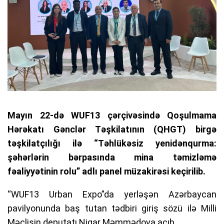
Mayın 22-də WUF13 çərçivəsində Qoşulmama
Hərəkatı Gənclər Təşkilatının (QHGT) birgə
təşkilatçılığı ilə “Təhlükəsiz yenidənqurma:
şəhərlərin bərpasında mina təmizləmə
fəaliyyətinin rolu” adlı panel müzakirəsi keçirilib.
“WUF13 Urban Expo”da yerləşən Azərbaycan
pavilyonunda baş tutan tədbiri giriş sözü ilə Milli
Məclisin deputatı Nigar Məmmədova açıb.