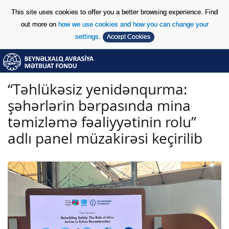
This site uses cookies to offer you a better browsing experience. Find
out more on
how we use cookies and how you can change your
settings
.
Accept Cookies
Skip to Content
Skip to Content
“Təhlükəsiz yenidənqurma:
şəhərlərin bərpasında mina
təmizləmə fəaliyyətinin rolu”
adlı panel müzakirəsi keçirilib