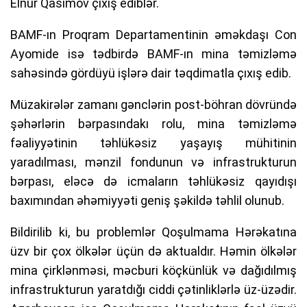
Elnur Qasımov çıxış ediblər.
BAMF-ın Proqram Departamentinin əməkdaşı Con
Ayomide isə tədbirdə BAMF-ın mina təmizləmə
sahəsində gördüyü işlərə dair təqdimatla çıxış edib.
Müzakirələr zamanı gənclərin post-böhran dövründə
şəhərlərin bərpasındakı rolu, mina təmizləmə
fəaliyyətinin təhlükəsiz yaşayış mühitinin
yaradılması, mənzil fondunun və infrastrukturun
bərpası, eləcə də icmaların təhlükəsiz qayıdışı
baxımından əhəmiyyəti geniş şəkildə təhlil olunub.
Bildirilib ki, bu problemlər Qoşulmama Hərəkatına
üzv bir çox ölkələr üçün də aktualdır. Həmin ölkələr
mina çirklənməsi, məcburi köçkünlük və dağıdılmış
infrastrukturun yaratdığı ciddi çətinliklərlə üz-üzədir.