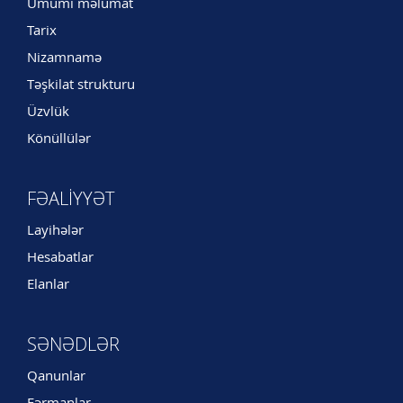
Ümumi məlumat
Tarix
Nizamnamə
Təşkilat strukturu
Üzvlük
Könüllülər
FƏALIYYƏT
Layihələr
Hesabatlar
Elanlar
SƏNƏDLƏR
Qanunlar