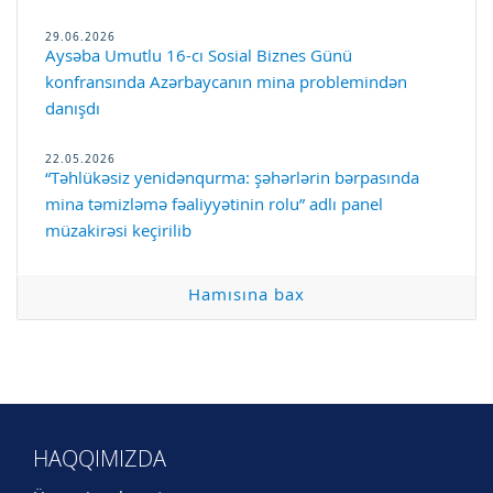
29.06.2026
Aysəba Umutlu 16-cı Sosial Biznes Günü
konfransında Azərbaycanın mina problemindən
danışdı
22.05.2026
“Təhlükəsiz yenidənqurma: şəhərlərin bərpasında
mina təmizləmə fəaliyyətinin rolu” adlı panel
müzakirəsi keçirilib
Hamısına bax
HAQQIMIZDA