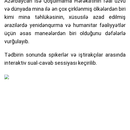
Azərbaycan isə Qoşulmama Hərəkatının fəal üzvü
və dünyada mina ilə ən çox çirklənmiş ölkələrdən biri
kimi mina təhlükəsinin, xüsusilə azad edilmiş
ərazilərdə yenidənqurma və humanitar fəaliyyətlər
üçün əsas maneələrdən biri olduğunu dəfələrlə
vurğulayıb.
Tədbirin sonunda spikerlər və iştirakçılar arasında
interaktiv sual-cavab sessiyası keçirilib.