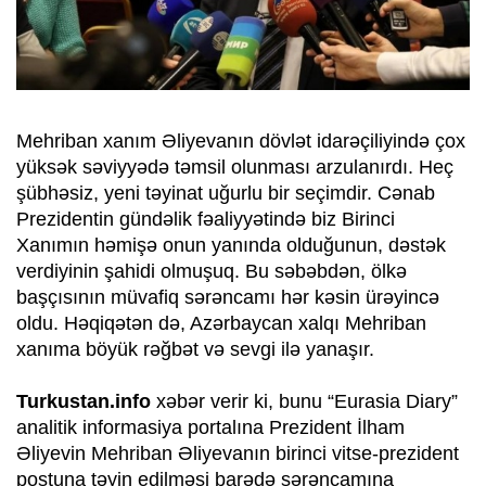
Mehriban xanım Əliyevanın dövlət idarəçiliyində çox
yüksək səviyyədə təmsil olunması arzulanırdı. Heç
şübhəsiz, yeni təyinat uğurlu bir seçimdir. Cənab
Prezidentin gündəlik fəaliyyətində biz Birinci
Xanımın həmişə onun yanında olduğunun, dəstək
verdiyinin şahidi olmuşuq. Bu səbəbdən, ölkə
başçısının müvafiq sərəncamı hər kəsin ürəyincə
oldu. Həqiqətən də, Azərbaycan xalqı Mehriban
xanıma böyük rəğbət və sevgi ilə yanaşır.
Turkustan.info
xəbər verir ki, bunu “Eurasia Diary”
analitik informasiya portalına Prezident İlham
Əliyevin Mehriban Əliyevanın birinci vitse-prezident
postuna təyin edilməsi barədə sərəncamına