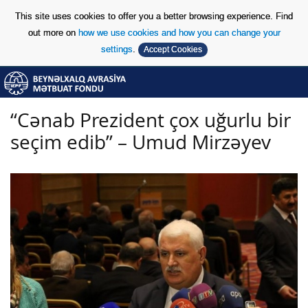
This site uses cookies to offer you a better browsing experience. Find
out more on
how we use cookies and how you can change your
settings
.
Accept Cookies
Skip to Content
Skip to Content
“Cənab Prezident çox uğurlu bir
seçim edib” – Umud Mirzəyev