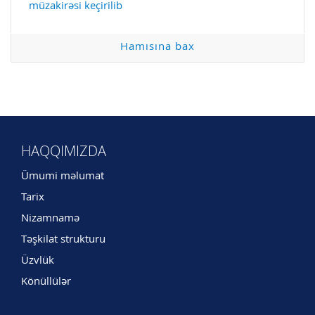
müzakirəsi keçirilib
Hamısına bax
HAQQIMIZDA
Ümumi məlumat
Tarix
Nizamnamə
Təşkilat strukturu
Üzvlük
Könüllülər