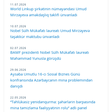
11.07.2026
World Linkup şirkətinin nümayəndəsi Umud
Mirzəyevə əməkdaşlıq təklifi ünvanladı
10.07.2026
Nobel Sülh Mükafatı laureatı Umud Mirzəyevə
təşəkkür məktubu ünvanladı
02.07.2026
BAMF prezidenti Nobel Sülh Mükafatı laureatı
Məhəmməd Yunusla görüşdü
29.06.2026
Aysəba Umutlu 16-cı Sosial Biznes Günü
konfransında Azərbaycanın mina problemindən
danışdı
22.05.2026
“Təhlükəsiz yenidənqurma: şəhərlərin bərpasında
mina təmizləmə fəaliyyətinin rolu” adlı panel