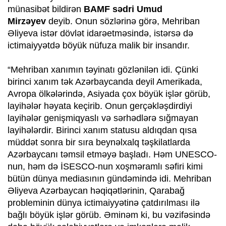
münasibət bildirən
BAMF sədri Umud
Mirzəyev
deyib. Onun sözlərinə görə, Mehriban
Əliyeva istər dövlət idarəetməsində, istərsə də
ictimaiyyətdə böyük nüfuza malik bir insandır.
“Mehriban xanımın təyinatı gözlənilən idi. Çünki
birinci xanım tək Azərbaycanda deyil Amerikada,
Avropa ölkələrində, Asiyada çox böyük işlər görüb,
layihələr həyata keçirib. Onun gerçəkləşdirdiyi
layihələr genişmiqyaslı və sərhədlərə sığmayan
layihələrdir. Birinci xanım statusu aldıqdan qısa
müddət sonra bir sıra beynəlxalq təşkilatlarda
Azərbaycanı təmsil etməyə başladı. Həm UNESCO-
nun, həm də İSESCO-nun xoşməramlı səfiri kimi
bütün dünya mediasının gündəmində idi. Mehriban
Əliyeva Azərbaycan həqiqətlərinin, Qarabağ
probleminin dünya ictimaiyyətinə çatdırılması ilə
bağlı böyük işlər görüb. Əminəm ki, bu vəzifəsində