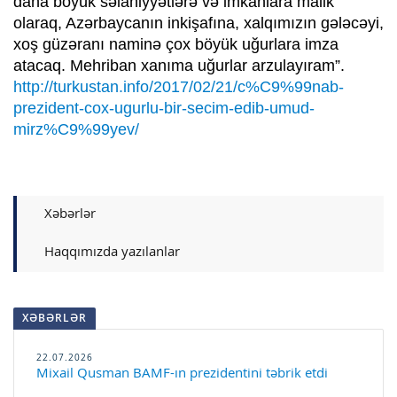
daha böyük səlahiyyətlərə və imkanlara malik
olaraq, Azərbaycanın inkişafına, xalqımızın gələcəyi,
xoş güzəranı naminə çox böyük uğurlara imza
atacaq. Mehriban xanıma uğurlar arzulayıram”.
http://turkustan.info/2017/02/21/c%C9%99nab-
prezident-cox-ugurlu-bir-secim-edib-umud-
mirz%C9%99yev/
Xəbərlər
Haqqımızda yazılanlar
XƏBƏRLƏR
22.07.2026
Mixail Qusman BAMF-ın prezidentini təbrik etdi