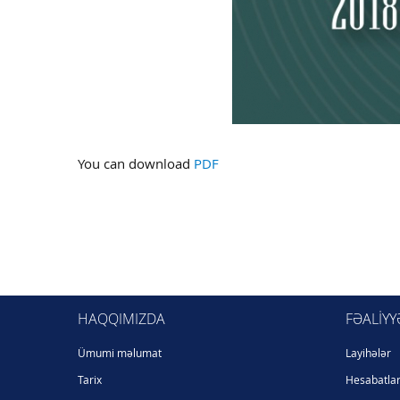
You can download
PDF
HAQQIMIZDA
FƏALIYY
Ümumi məlumat
Layihələr
Tarix
Hesabatla