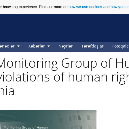
ter browsing experience. Find out more on
how we use cookies and how you ca
ənədlər
Xəbərlər
Nəşrlər
Tərəfdaşlar
Fotoqale
 Monitoring Group of 
violations of human rig
nia