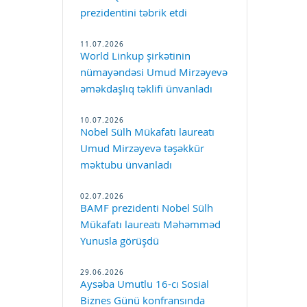
prezidentini təbrik etdi
11.07.2026
World Linkup şirkətinin
nümayəndəsi Umud Mirzəyevə
əməkdaşlıq təklifi ünvanladı
10.07.2026
Nobel Sülh Mükafatı laureatı
Umud Mirzəyevə təşəkkür
məktubu ünvanladı
02.07.2026
BAMF prezidenti Nobel Sülh
Mükafatı laureatı Məhəmməd
Yunusla görüşdü
29.06.2026
Aysəba Umutlu 16-cı Sosial
Biznes Günü konfransında