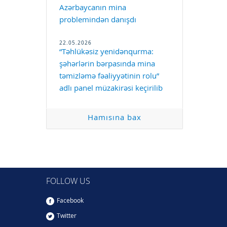
Azərbaycanın mina
problemindən danışdı
22.05.2026
“Təhlükəsiz yenidənqurma:
şəhərlərin bərpasında mina
təmizləmə fəaliyyətinin rolu”
adlı panel müzakirəsi keçirilib
Hamısına bax
FOLLOW US
Facebook
Twitter