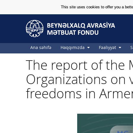
This site uses cookies to offer you a bet
Skip to Content
Skip to Content
Ana səhifə
Haqqımızda
Fəaliyyət
S
The report of the
Organizations on 
freedoms in Arme