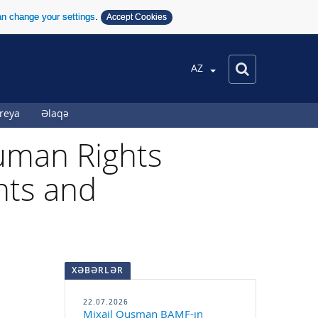
n change your settings
.
Accept Cookies
AZ
reya
Əlaqə
Human Rights
hts and
XƏBƏRLƏR
22.07.2026
Mixail Qusman BAMF-ın