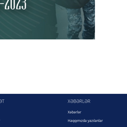
ƏT
XƏBƏRLƏR
Xəbərlər
r
Haqqımızda yazılanlar